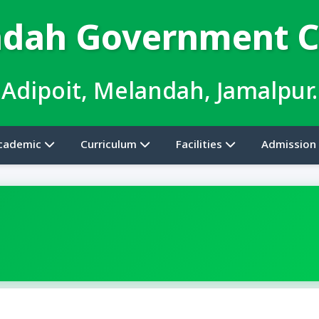
dah Government C
Adipoit, Melandah, Jamalpur.
cademic
Curriculum
Facilities
Admission