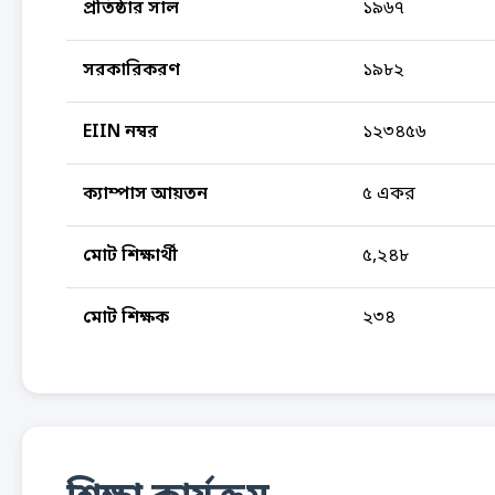
প্রতিষ্ঠার সাল
১৯৬৭
সরকারিকরণ
১৯৮২
EIIN নম্বর
১২৩৪৫৬
ক্যাম্পাস আয়তন
৫ একর
মোট শিক্ষার্থী
৫,২৪৮
মোট শিক্ষক
২৩৪